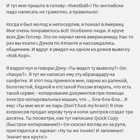
И тут мне пришло в голову: «Kvestball»! По-английски
надо написать не грамотно, а правильно!
Когда я был молод и непоседлив, я поехал в Америку.
Мне очень понравилось всё! Особенно люди. А круче
всех Дэн Геллер. Это он научил меня американишу. Как-то
раз мы ехали с Дэном по Атланте и наслаждались
общением. И вдруг я увидел на одном из домов вывеску
«Kvik Kopi».
Я вздрогнул и говорю Дэну: «Ты видел ту вывеску?» Он:
«Какую?». Я тут же написал ему эту абракадару на
салфетке. И этот поц принялся мне, парню из далекой,
болотистой, бедной и отсталой России втирать, что есть
такой сервис - копирование документов при помощи
электро-копировальных машин, что ... бла-бла-бла... Я
ему: «Ты мне мозг не парь (Don't fuck my brain)! Я этих
ксероксов продал херову тучу и копи-центров создал три
десятка. Ты посмотри, как тут написано Quick Copy
(быстрое копирование)!» Он скосил взгляд из-за руля,
пригляделся и заржал: «Ну ты же понял! И запомнил!
Значит все круто!»