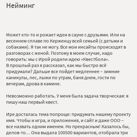
Нейминг
Может кто-то и рожает идеи в сауне с друзьями. Или на
весеннем сплаве по Керженцу всей семьей (с детьми и
собаками). Я так не могу. Все мои инсайты происходят в
разговорах с женой. Поэтому в моем случае, надо
говорить: мы с Ирой родили идею «Квестбола».
В прошлый раз я рассказал, как мы быстро всё
придумали? Дальше все пойдет медленнее – зимние
каникулы, лес, лыжи по утрам, баня днем, гости по
вечерам, дрова в камине.
Невозможно работать. У меня была задача творческая: я
пишу наш первый квест.
Ире досталась тема попроще: придумать нашему проекту
имя. Чтобы и игра, и приложения, и сайт и даже ООО –
все назвать одним именем. Но прекрасным! Казалось бы,
делов-то… Она выдала 100500 вариантов, отобрала три