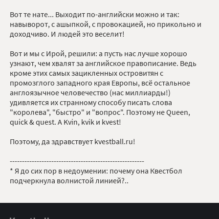
Вот те нате... Выходит по-английски можно и так:
навыворот, с ашыпкой, с провокацией, но прикольно и
доходчиво. И людей это веселит!
Вот и мы с Ирой, решили: а пусть нас лучше хорошо
узнают, чем хвалят за английское правописание. Ведь
кроме этих самых зацикленных островитян с
промозглого западного края Европы, всё остальное
англоязычное человечество (нас миллиарды!)
удивляется их странному способу писать слова
"королева", "быстро" и "вопрос". Поэтому не Queen,
quick & quest. А Kvin, kvik и kvest!
Поэтому, да здравствует kvestball.ru!
-------------------------------------------------------
* Я до сих пор в недоумении: почему она Квестбол
подчеркнула волнистой линией?..