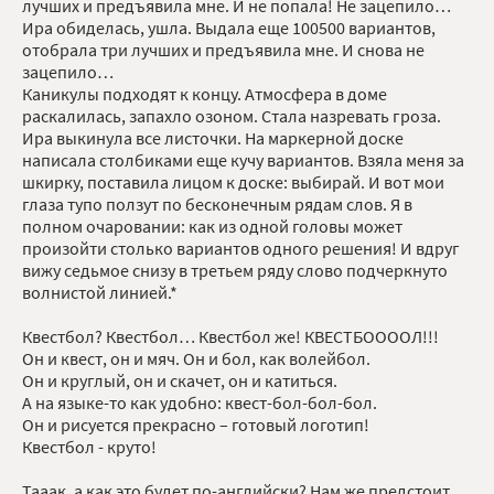
лучших и предъявила мне. И не попала! Не зацепило…
Ира обиделась, ушла. Выдала еще 100500 вариантов,
отобрала три лучших и предъявила мне. И снова не
зацепило…
Каникулы подходят к концу. Атмосфера в доме
раскалилась, запахло озоном. Стала назревать гроза.
Ира выкинула все листочки. На маркерной доске
написала столбиками еще кучу вариантов. Взяла меня за
шкирку, поставила лицом к доске: выбирай. И вот мои
глаза тупо ползут по бесконечным рядам слов. Я в
полном очаровании: как из одной головы может
произойти столько вариантов одного решения! И вдруг
вижу седьмое снизу в третьем ряду слово подчеркнуто
волнистой линией.*
Квестбол? Квестбол… Квестбол же! КВЕСТБООООЛ!!!
Он и квест, он и мяч. Он и бол, как волейбол.
Он и круглый, он и скачет, он и катиться.
А на языке-то как удобно: квест-бол-бол-бол.
Он и рисуется прекрасно – готовый логотип!
Квестбол - круто!
Тааак, а как это будет по-английски? Нам же предстоит