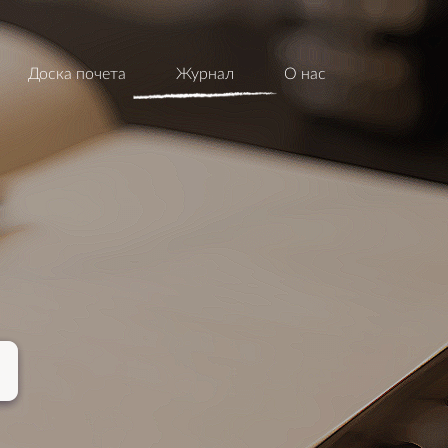
Доска почета
Журнал
О нас