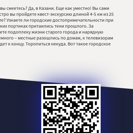
 смеетесь? Да, в Казани. Еще как уместно! Вы сами
ыстро вы пройдете квест-экскурсию длиной 4-5 км из 25
те? Узнаете ли городские достопримечательности при
ских портиках притаились тени прошлого. За
ете подоплеку жизни старого города и нарядную
немного – местные разошлись по домам, к телевизорам
дет к концу. Торопиться некуда. Вот такое городское