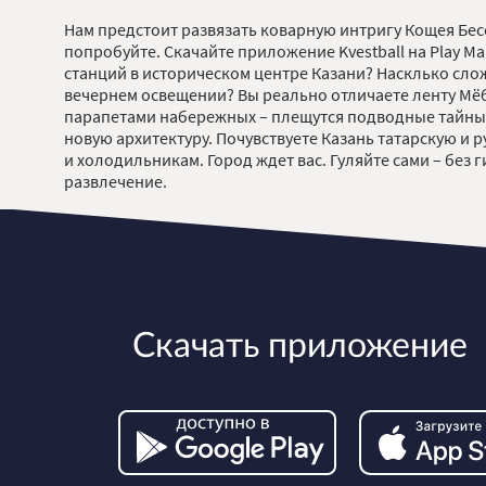
Нам предстоит развязать коварную интригу Кощея Бесс
попробуйте. Скачайте приложение Kvestball на Play Ma
станций в историческом центре Казани? Насклько сло
вечернем освещении? Вы реально отличаете ленту Мёби
парапетами набережных – плещутся подводные тайны. 
новую архитектуру. Почувствуете Казань татарскую и 
и холодильникам. Город ждет вас. Гуляйте сами – без г
развлечение.
Скачать приложение