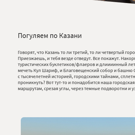
Погуляем по Казани
Говорят, что Казань то ли третий, то ли четвертый гор
Приезжаешь, и тебя везде отведут. Все покажут. Накормя
туристических буклетиков/флаеров и длиииинный летн
мечеть Кул Шариф, и Благовещенский собор и башню С
с тысячелетней историей, городскими тайнами, сплет
проникнуть? Вот тут-то и понадобится наша городская
маршрутам, срезая углы, через темные подворотни и у