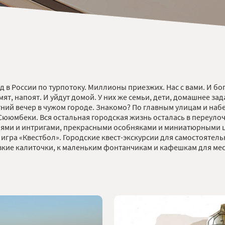
од в России по турпотоку. Миллионы приезжих. Нас с вами. И бо
т, напоят. И уйдут домой. У них же семьи, дети, домашнее задан
ий вечер в чужом городе. Знакомо? По главным улицам и набер
ююмбеки. Вся остальная городская жизнь осталась в переулочк
нями и интригами, прекрасными особняками и миниатюрными це
 игра «Квестбол». Городские квест-экскурсии для самостоятел
зкие калиточки, к маленьким фонтанчикам и кафешкам для мест