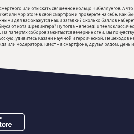
мертного или отыскать священное кольцо Нибеллунгов. А что вы
rket или App Store в свой смартфон и проверьте на себе. Как б
жными для вас окажутся наши загадки? Сколько баллов набере
уса от кота Шредингера? Ну тогда – вперед! В тенях классиче
На папертях соборов зажигаются вечерние огни. Вы почувству
русскую, удивитесь Казани научной и героической. Пешеходов 
ида или модератора. Квест – в смартфоне, друзья рядом. День и