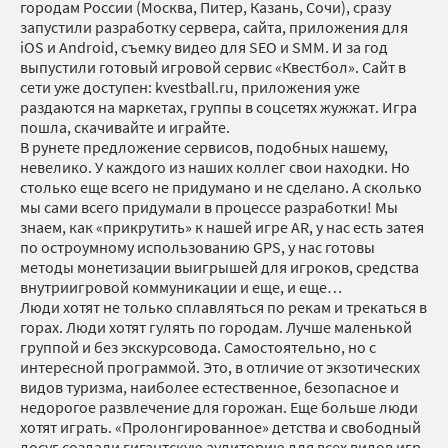
городам России (Москва, Питер, Казань, Сочи), сразу
запустили разработку сервера, сайта, приложения для
iOS и Android, съемку видео для SEO и SMM. И за год
выпустили готовый игровой сервис «Квестбол». Сайт в
сети уже доступен: kvestball.ru, приложения уже
раздаются на маркетах, группы в соцсетях жужжат. Игра
пошла, скачивайте и играйте.
В рунете предложение сервисов, подобных нашему,
невелико. У каждого из наших коллег свои находки. Но
столько еще всего не придумано и не сделано. А сколько
мы сами всего придумали в процессе разработки! Мы
знаем, как «прикрутить» к нашей игре AR, у нас есть затея
по остроумному использованию GPS, у нас готовы
методы монетизации выигрышей для игроков, средства
внутриигровой коммуникации и еще, и еще…
Люди хотят не только сплавляться по рекам и трекаться в
горах. Люди хотят гулять по городам. Лучше маленькой
группой и без экскурсовода. Самостоятельно, но с
интересной программой. Это, в отличие от экзотических
видов туризма, наиболее естественное, безопасное и
недорогое развлечение для горожан. Еще больше люди
хотят играть. «Пролонгированное» детства и свободный
досуг создали гигантскую аудиторию для всех видов игр.