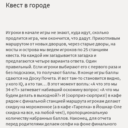
Квест в городе
Игроки в начале игры не знают, куда идут, сколько
продлится игра, чем окончится, что дадут. Прихотливым
маршрутом от новых дворцов, через старые дворы, на
мосты и острова мы ведем игроков по 25 станциям
квеста. На каждой им загадывается загадка и
предлагаются четыре варианта ответа. Один
правильный. Если игроки выбирают его с первого раза и
без подсказки, то получают баллы. В конце игры баллы
сдаются на Доску Почета. И вот там-то становится видно,
у кого IQ, а кто так… В этот момент вопль: «А что это мы
34-е?!» затмевает набивший оскомину вопрос: «А что мы
будем делать в выходной?» И (сюрприз-сюрприз!) в кафе
рядом с финальной станцией маршрута игрокам делают
скидку на мороженное (а в кафе «Тарелка» в Йошкар-Оле
скидка на все, на любой чек!), пропорциональную
количеству набранных баллов. Наконец, для отчета
перед родителями делаем селфи на фоне финального